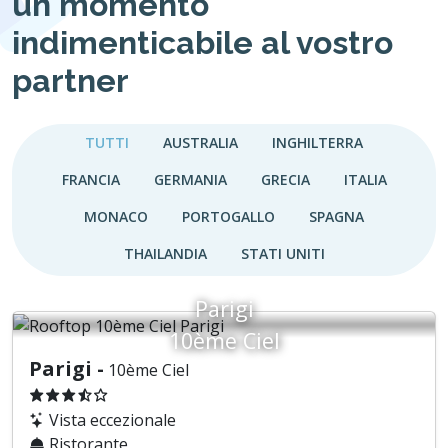
un momento
indimenticabile al vostro
partner
TUTTI
AUSTRALIA
INGHILTERRA
FRANCIA
GERMANIA
GRECIA
ITALIA
MONACO
PORTOGALLO
SPAGNA
THAILANDIA
STATI UNITI
Parigi
10ème Ciel
Parigi -
10ème Ciel
Vista eccezionale
Ristorante