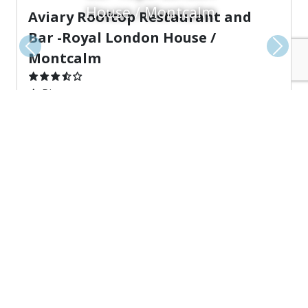
House / Montcalm
Aviary Rooftop Restaurant and
Bar -Royal London House /
Precedente
Avant
Montcalm
Ristorante
Bar