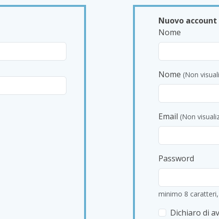
tinti. Il piano superiore, noto come Naked Upstairs, offre
la città. Il livello inferiore, Naked Downstairs, offre anche un
rno, con orari prolungati il ​​venerdì e il sabato. In determin
ettano prenotazioni per la sala da pranzo al piano superiore
a esterna e il bar al piano inferiore. L'accesso è limitato al
o tutore legale.