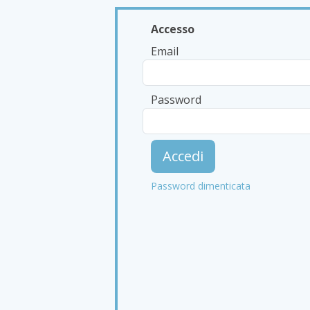
The Naked for Satan comprende due spazi dis
artigianali, vodka infuse e splendide viste sul
pizze.
Orari e offerte social
Il bar è aperto dal lunedì al sabato a mezzogio
come la pizza da $ 3 con una bevanda. Si acc
Informazioni pratiche
Il bar non accetta prenotazioni per la terrazz
che non siano accompagnate da un genitore 