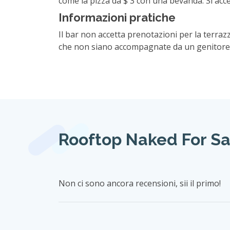
Naked for Satan: un'e
Immerso nelle vivaci strade di Brunswick Str
distillatore sotterraneo negli anni '30. Il b
unica, combinando deliziose pizze e cocktail a
Storia e patrimonio
La leggenda narra come Leon Satanovich dis
preparava la sua vodka utilizzando vecchi ti
rivivere questo patrimonio unico offrendo all
Esperienza unica