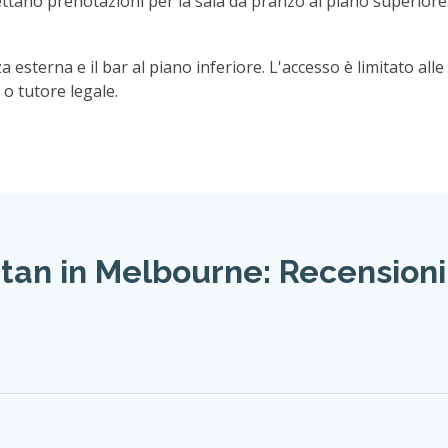
redità intrigante e una visio
eet a Fitzroy, Naked for Satan evoca l'affascinante storia di
ar offre un'atmosfera vivace con splendide viste panoramiche
rtigianali.
tillasse la vodka a Fitzroy durante la Grande Depressione.
ni di rame. Il codice per ottenere questa vodka segreta era "
o stesso tempo viste mozzafiato sulla città.