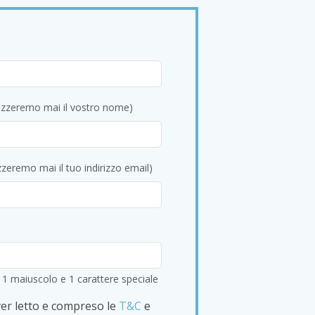
 un menu per pranzo espresso, cocktail
a varietà di cocktail, vodka infusa e deliziose
ati giorni sono disponibili offerte speciali
.
le persone di età superiore a 18 anni, a meno