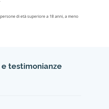
ne spettacolare
 Leon Satanovich, un immigrato russo e
 su Melbourne. Offre un'esperienza culinaria
 Soprannominato affettuosamente "Satana",
Mettiamoci nudi per Satana". Questo bar fa