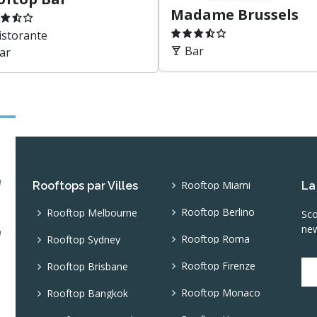
Nuovo account
Nome
Nome
(Non visua
Email
(Non visuali
Password
minimo 8 caratteri,
Dichiaro di a
le accetto