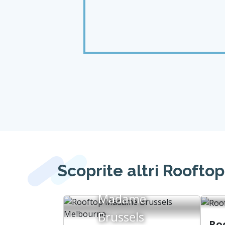
Rooftop Naked For Sa
Non ci sono ancora recensioni, sii il primo!