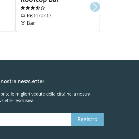
lizzeremo mai il vostro nome)
zzeremo mai il tuo indirizzo email)
 1 maiuscolo e 1 carattere speciale
ver letto e compreso le
T&C
e